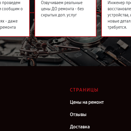
о проведем
Озвучиваем реальные
Инженер пр
и сообщим о
цены ДО ремонта - без
восстановл
скрытых доп. услуг
устройства,
ях - даже
новые детал
 ремонта
требуется.
СТРАНИЦЫ
Цены на ремонт
Отзывы
Доставка