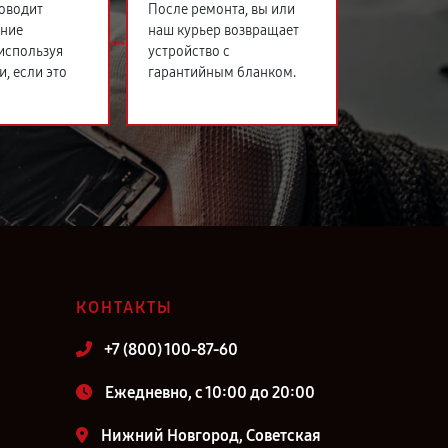
оводит
После ремонта, вы или
ение
наш курьер возвращает
 используя
устройство с
и, если это
гарантийным бланком.
КОНТАКТЫ
+7 (800) 100-87-60
Ежедневно, с 10:00 до 20:00
Нижний Новгород, Советская