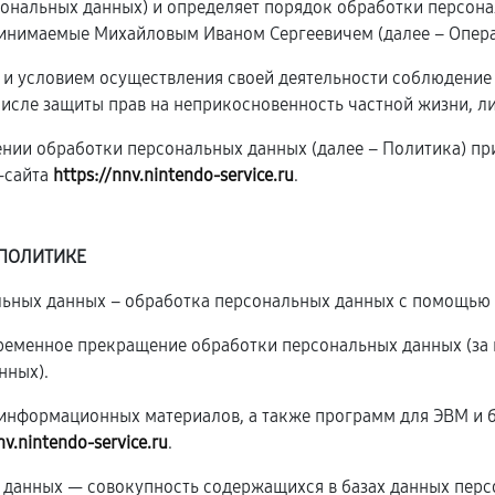
рсональных данных) и определяет порядок обработки персон
инимаемые Михайловым Иваном Сергеевичем (далее – Опера
ю и условием осуществления своей деятельности соблюдение
числе защиты прав на неприкосновенность частной жизни, л
ении обработки персональных данных (далее – Политика) п
-сайта
https://nnv.nintendo-service.ru
.
 ПОЛИТИКЕ
альных данных – обработка персональных данных с помощью 
временное прекращение обработки персональных данных (за 
нных).
и информационных материалов, а также программ для ЭВМ и 
nv.nintendo-service.ru
.
 данных — совокупность содержащихся в базах данных перс